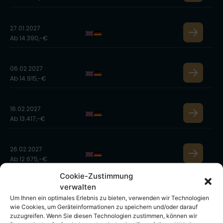
27.01.2027
Ab 14.390,-€
06.02.2027
Ab 14.915,-€
16.02.2027
Ab 13.417,-€
26.02.2027
Ab 12.675,-€
Cookie-Zustimmung
verwalten
08.03.2027
Um Ihnen ein optimales Erlebnis zu bieten, verwenden wir Technologien
Ab 12.045,-€
wie Cookies, um Geräteinformationen zu speichern und/oder darauf
zuzugreifen. Wenn Sie diesen Technologien zustimmen, können wir