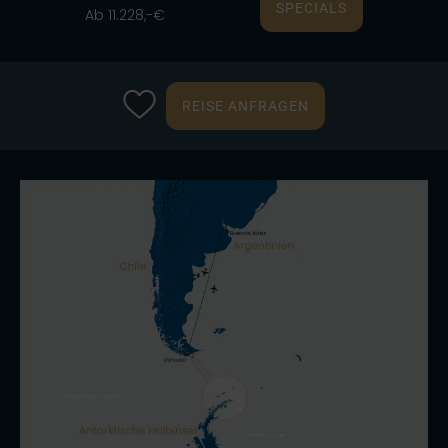
SPECIALS
Ab 11.228,-€
REISE ANFRAGEN