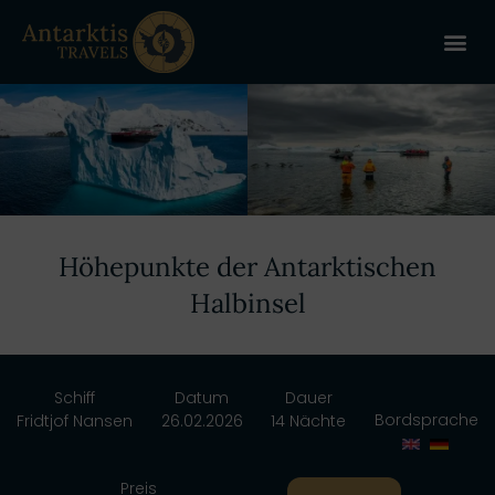
ANTARKT
REISE 
+
Höhepunkte der Antarktischen
Halbinsel
Schiff
Datum
Dauer
Bordsprache
Fridtjof Nansen
26.02.2026
14 Nächte
Preis