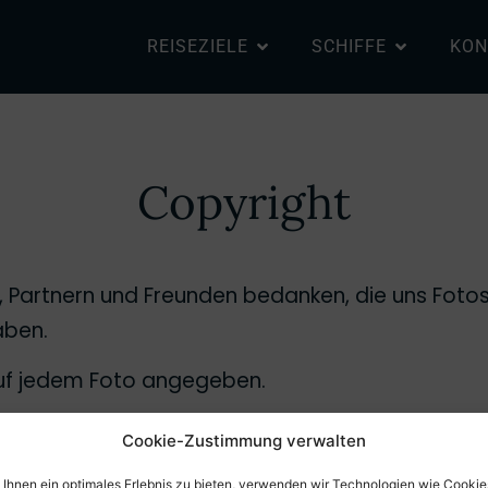
REISEZIELE
SCHIFFE
KON
Copyright
 Partnern und Freunden bedanken, die uns Fotos
aben.
 auf jedem Foto angegeben.
Cookie-Zustimmung verwalten
Ihnen ein optimales Erlebnis zu bieten, verwenden wir Technologien wie Cookie