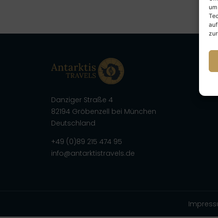
um 
Tec
auf
zur
Danziger Straße 4
82194 Gröbenzell bei München
Deutschland
+49 (0)89 215 474 95
info@antarktistravels.de
Impres