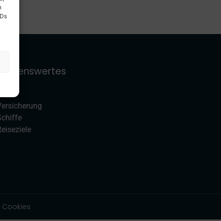
n
IDs
Wissenswertes
FAQ
Versicherung
Schiffe
eiseziele
Cookies