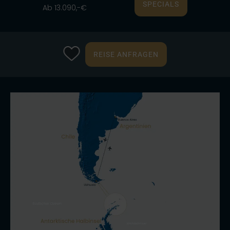
SPECIALS
Ab 13.090,-€
REISE ANFRAGEN