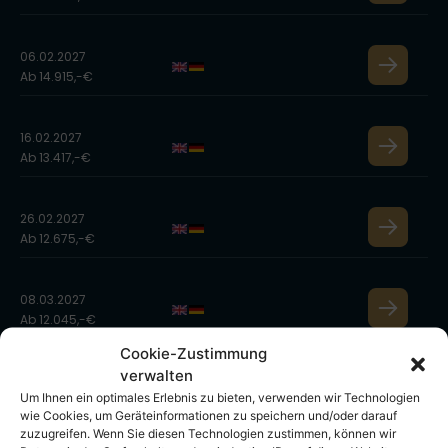
06.02.2027
Ab 14.915,-€
16.02.2027
Ab 13.417,-€
26.02.2027
Ab 12.675,-€
08.03.2027
Ab 12.045,-€
Cookie-Zustimmung
verwalten
09.11.2027
Um Ihnen ein optimales Erlebnis zu bieten, verwenden wir Technologien
Ab 11.090,-€
wie Cookies, um Geräteinformationen zu speichern und/oder darauf
zuzugreifen. Wenn Sie diesen Technologien zustimmen, können wir