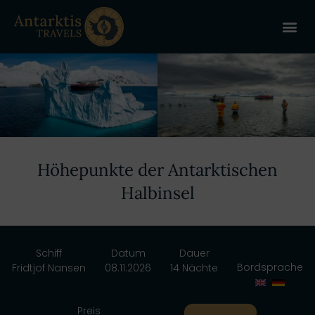
ANTARKT
REISE 
+
Höhepunkte der Antarktischen
Halbinsel
Schiff
Datum
Dauer
Bordsprache
Fridtjof Nansen
08.11.2026
14 Nächte
Preis