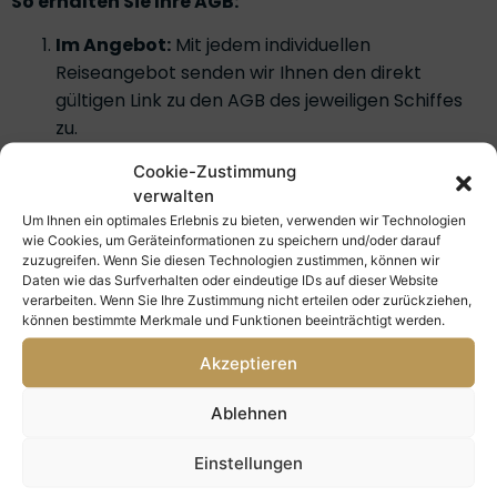
So erhalten Sie Ihre AGB:
Im Angebot:
Mit jedem individuellen
Reiseangebot senden wir Ihnen den direkt
gültigen Link zu den AGB des jeweiligen Schiffes
zu.
Vorab-Einsicht:
Möchten Sie die Bedingungen
Cookie-Zustimmung
verwalten
eines bestimmten Schiffes schon vor einer
Um Ihnen ein optimales Erlebnis zu bieten, verwenden wir Technologien
Anfrage prüfen? Kontaktieren Sie uns gerne – wir
wie Cookies, um Geräteinformationen zu speichern und/oder darauf
senden Ihnen die entsprechenden PDF-
zuzugreifen. Wenn Sie diesen Technologien zustimmen, können wir
Dokumente umgehend zu.
Daten wie das Surfverhalten oder eindeutige IDs auf dieser Website
verarbeiten. Wenn Sie Ihre Zustimmung nicht erteilen oder zurückziehen,
können bestimmte Merkmale und Funktionen beeinträchtigt werden.
Akzeptieren
Ablehnen
Einstellungen