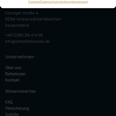
Cookies
Datenschutzerklärung
Impressum
Danziger Straße 4
82194 Gröbenzell bei München
Deutschland
+49 (0)89 215 474 95
info@antarktistravels.de
Unternehmen
Über uns
Referenzen
Kontakt
Wissenswertes
FAQ
Versicherung
Schiffe