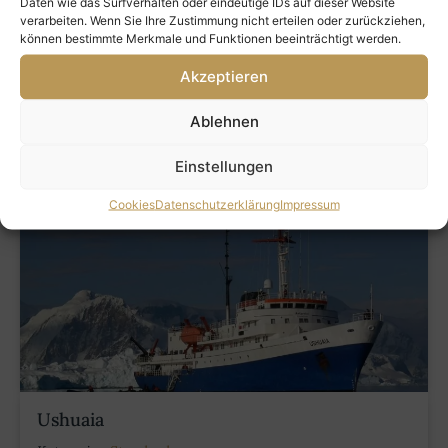
90,70 m
Daten wie das Surfverhalten oder eindeutige IDs auf dieser Website
verarbeiten. Wenn Sie Ihre Zustimmung nicht erteilen oder zurückziehen,
Passagiere
können bestimmte Merkmale und Funktionen beeinträchtigt werden.
76
Baujahr
Akzeptieren
2019
Ablehnen
ZUM SCHIFF
Einstellungen
Cookies
Datenschutzerklärung
Impressum
Ushuaia