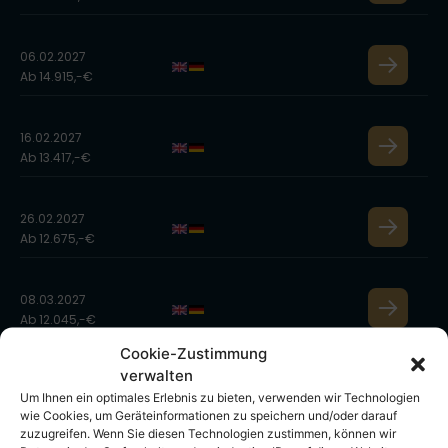
06.02.2027
Ab 14.915,-€
16.02.2027
Ab 13.417,-€
26.02.2027
Ab 12.675,-€
08.03.2027
Ab 12.045,-€
Cookie-Zustimmung
verwalten
09.11.2027
Um Ihnen ein optimales Erlebnis zu bieten, verwenden wir Technologien
Ab 11.090,-€
wie Cookies, um Geräteinformationen zu speichern und/oder darauf
zuzugreifen. Wenn Sie diesen Technologien zustimmen, können wir