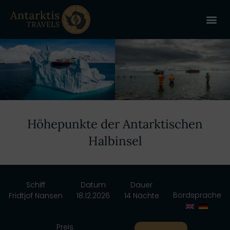
ANTARKT
REISE 
+
Höhepunkte der Antarktischen
Halbinsel
Schiff
Datum
Dauer
Bordsprache
Fridtjof Nansen
18.12.2026
14 Nächte
Preis