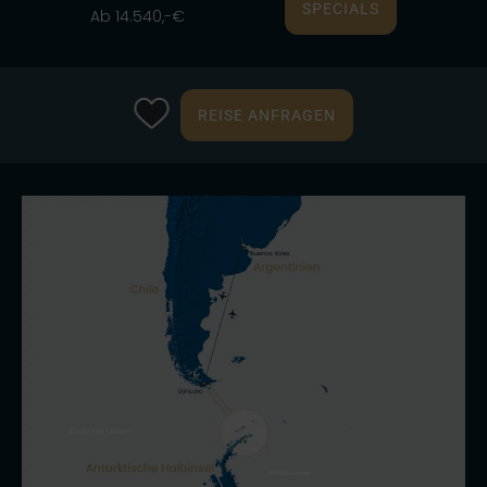
SPECIALS
Ab 14.540,-€
REISE ANFRAGEN