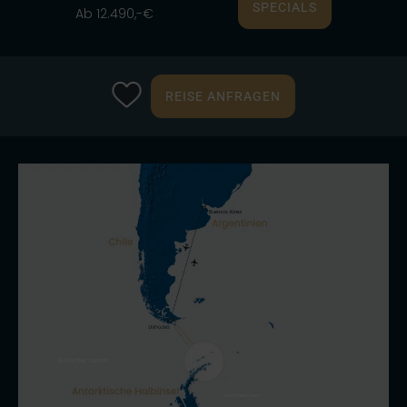
SPECIALS
Ab 12.490,-€
REISE ANFRAGEN