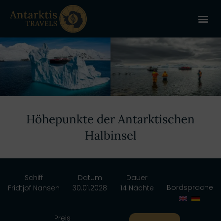
ANTARKT
REISE 
+
Höhepunkte der Antarktischen
Halbinsel
Schiff
Datum
Dauer
Bordsprache
Fridtjof Nansen
30.01.2028
14 Nächte
Preis