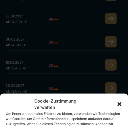
27.01.2027
Ab 14.390,-€
06.02.2027
Ab 14.915,-€
16.02.2027
Ab 13.417,-€
26.02.2027
Ab 12.675,-€
Cookie-Zustimmung
verwalten
08.03.2027
Um Ihnen ein optimales Erlebnis zu bieten, verwenden wir Technologien
Ab 12.045,-€
wie Cookies, um Geräteinformationen zu speichern und/oder darauf
zuzugreifen. Wenn Sie diesen Technologien zustimmen, können wir