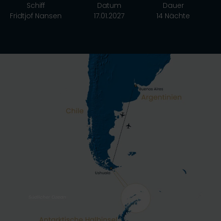
Schiff
Datum
Dauer
Fridtjof Nansen
17.01.2027
14 Nächte