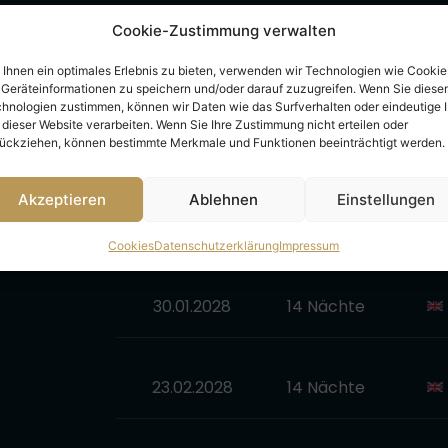
Cookie-Zustimmung verwalten
31.12.2027
14 Nächte
Ihnen ein optimales Erlebnis zu bieten, verwenden wir Technologien wie Cookie
Geräteinformationen zu speichern und/oder darauf zuzugreifen. Wenn Sie diese
hnologien zustimmen, können wir Daten wie das Surfverhalten oder eindeutige 
 dieser Website verarbeiten. Wenn Sie Ihre Zustimmung nicht erteilen oder
10.01.2028
14 Nächte
ückziehen, können bestimmte Merkmale und Funktionen beeinträchtigt werden.
Akzeptieren
Ablehnen
Einstellungen
20.01.2028
14 Nächte
Cookies
Datenschutzerklärung
Impressum
30.01.2028
14 Nächte
23.02.2028
14 Nächte