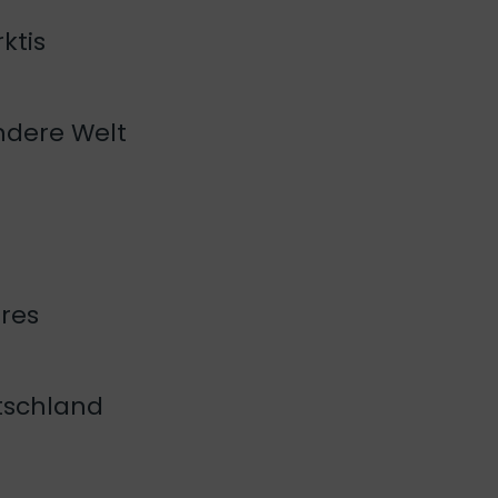
ktis
andere Welt
res
tschland