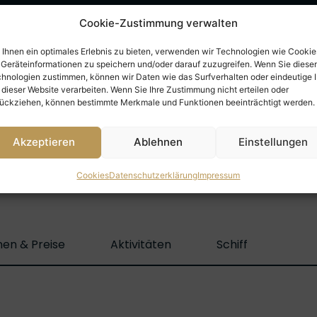
25.02.2028
9 Nächte
Cookie-Zustimmung verwalten
Ihnen ein optimales Erlebnis zu bieten, verwenden wir Technologien wie Cookie
Geräteinformationen zu speichern und/oder darauf zuzugreifen. Wenn Sie diese
05.03.2028
9 Nächte
hnologien zustimmen, können wir Daten wie das Surfverhalten oder eindeutige 
 dieser Website verarbeiten. Wenn Sie Ihre Zustimmung nicht erteilen oder
ückziehen, können bestimmte Merkmale und Funktionen beeinträchtigt werden.
Akzeptieren
Ablehnen
Einstellungen
Cookies
Datenschutzerklärung
Impressum
tarktis Reise-Details
nen & Preise
Aktivitäten
Schiff