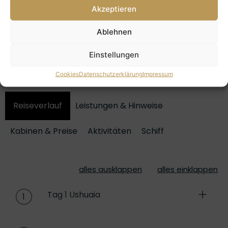
Ab 8.475,-€
Akzeptieren
Ablehnen
Einstellungen
Antarktis Reise-Details
Cookies
Datenschutzerklärung
Impressum
Reiseverlauf
Leistungen & Hinweise
Kabinen & Preise
Aktivitäten
Schiff
alles ausklappen
alles einklappen
Tag 1 Ushuaia
1