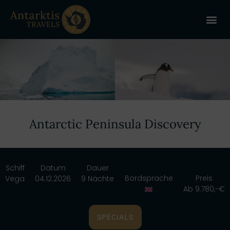
ANTARKT
REISE 
+
Antarctic Peninsula Discovery
Schiff
Datum
Dauer
Bordsprache
Preis
Vega
04.12.2026
9 Nächte
Ab 9.780,-€
SPECIALS