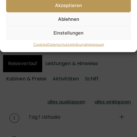
Ab 8.475,-€
Akzeptieren
Ablehnen
Einstellungen
Antarktis Reise-Details
Cookies
Datenschutzerklärung
Impressum
Reiseverlauf
Leistungen & Hinweise
Kabinen & Preise
Aktivitäten
Schiff
alles ausklappen
alles einklappen
Tag 1 Ushuaia
1