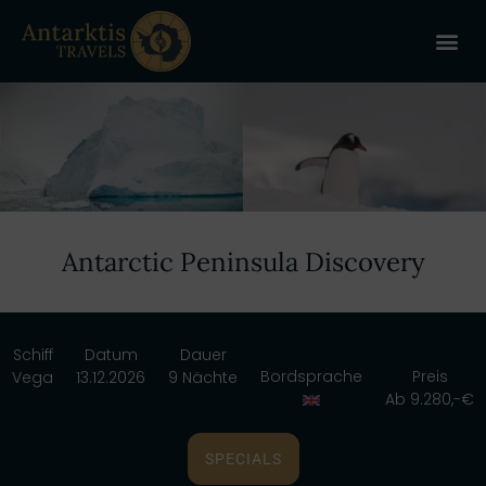
ANTARKT
REISE 
+
Antarctic Peninsula Discovery
Schiff
Datum
Dauer
Bordsprache
Preis
Vega
13.12.2026
9 Nächte
Ab 9.280,-€
SPECIALS