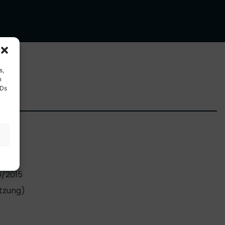
s,
n
IDs
6/2015
itzung)