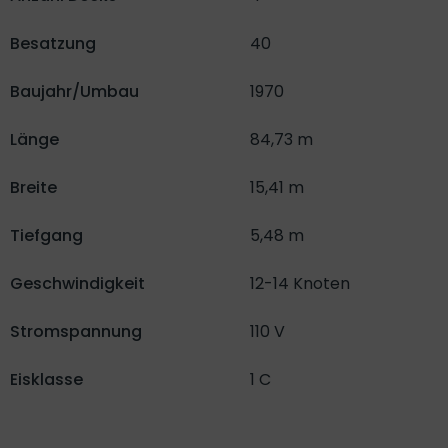
Besatzung
40
Baujahr/Umbau
1970
Länge
84,73 m
Breite
15,41 m
Tiefgang
5,48 m
Geschwindigkeit
12-14 Knoten
Stromspannung
110 V
Eisklasse
1 C