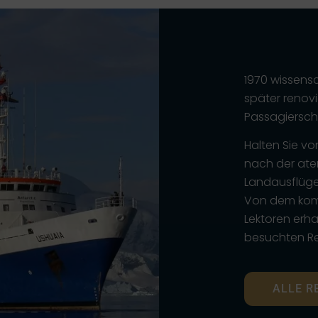
1970 wissens
später renovi
Passagierschi
Halten Sie v
nach der ate
Landausflügen
Von dem kom
Lektoren erha
besuchten Reg
ALLE R