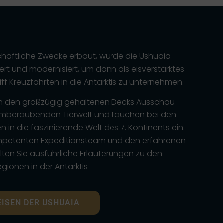
chaftliche Zwecke erbaut, wurde die Ushuaia
ert und modernisiert, um dann als eisverstärktes
ff Kreuzfahrten in die Antarktis zu unternehmen.
on den großzügig gehaltenen Decks Ausschau
mberaubenden Tierwelt und tauchen bei den
 in die faszinierende Welt des 7. Kontinents ein.
petenten Expeditionsteam und den erfahrenen
lten Sie ausführliche Erläuterungen zu den
ionen in der Antarktis
EISEN DER USHUAIA