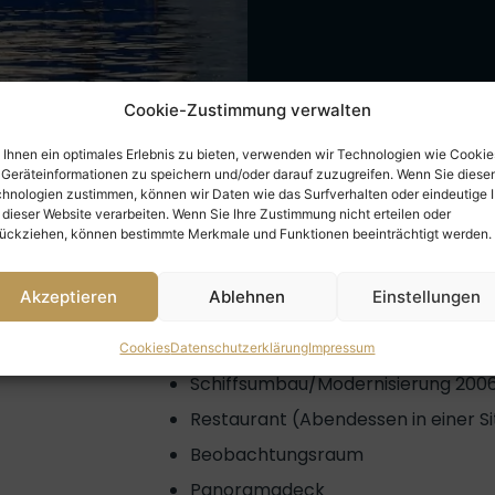
Cookie-Zustimmung verwalten
Ihnen ein optimales Erlebnis zu bieten, verwenden wir Technologien wie Cookie
Geräteinformationen zu speichern und/oder darauf zuzugreifen. Wenn Sie diese
hnologien zustimmen, können wir Daten wie das Surfverhalten oder eindeutige 
Wissenswertes
Abfahrten
 dieser Website verarbeiten. Wenn Sie Ihre Zustimmung nicht erteilen oder
ückziehen, können bestimmte Merkmale und Funktionen beeinträchtigt werden.
Akzeptieren
Ablehnen
Einstellungen
Schiffsausstattung
Cookies
Datenschutzerklärung
Impressum
Schiffsumbau/Modernisierung 200
Restaurant (Abendessen in einer S
Beobachtungsraum
Panoramadeck