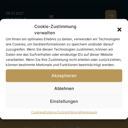
08.01.2027
Ab 8.690,-€
Cookie-Zustimmung
verwalten
18.01.2027
Um Ihnen ein optimales Erlebnis zu bieten, verwenden wir Technologien
Ab 8.690,-€
wie Cookies, um Geräteinformationen zu speichern und/oder darauf
zuzugreifen. Wenn Sie diesen Technologien zustimmen, können wir
Daten wie das Surfverhalten oder eindeutige IDs auf dieser Website
verarbeiten. Wenn Sie Ihre Zustimmung nicht erteilen oder zurückziehen,
können bestimmte Merkmale und Funktionen beeinträchtigt werden.
Antarktis Reise-Details
Akzeptieren
Bitte wählen Sie oben Ihr Reisedatum, um die Details
Ablehnen
zur Antarktis Kreuzfahrt sehen zu können.
Einstellungen
Cookies
Datenschutzerklärung
Impressum