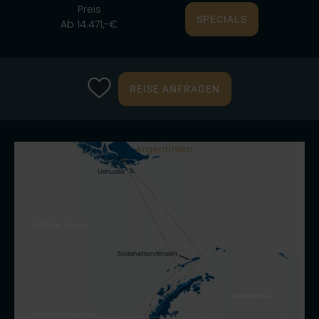
Preis
SPECIALS
Ab 14.471,-€
REISE ANFRAGEN