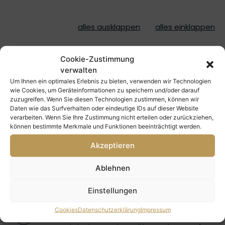
alles ausklappen
alles einklappen
Tag 1: Ankunft und Erkundung in
1
Cookie-Zustimmung
Ushuaia – Ihr Antarktisabenteuer
verwalten
beginnt
Um Ihnen ein optimales Erlebnis zu bieten, verwenden wir Technologien
wie Cookies, um Geräteinformationen zu speichern und/oder darauf
zuzugreifen. Wenn Sie diesen Technologien zustimmen, können wir
Daten wie das Surfverhalten oder eindeutige IDs auf dieser Website
Tag 2: Einschiffung – Start Ihrer
2
verarbeiten. Wenn Sie Ihre Zustimmung nicht erteilen oder zurückziehen,
Antarktis Expedition
können bestimmte Merkmale und Funktionen beeinträchtigt werden.
Akzeptieren
Tag 3–4: Drake-Passage – Auf dem
3
Ablehnen
Weg in die Antarktis
Einstellungen
Cookies
Datenschutzerklärung
Impressum
Tag 5–9: Antarktische Halbinsel und
4