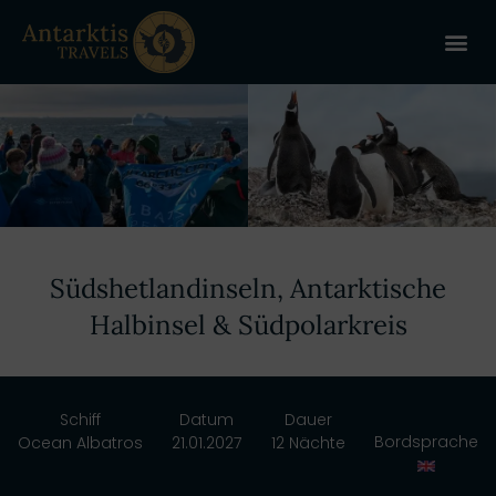
ANTARKT
REISE 
+
Südshetlandinseln, Antarktische
Halbinsel & Südpolarkreis
Schiff
Datum
Dauer
Bordsprache
Ocean Albatros
21.01.2027
12 Nächte