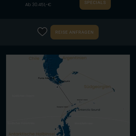
SPECIALS
Ab 30.451,-€
REISE ANFRAGEN