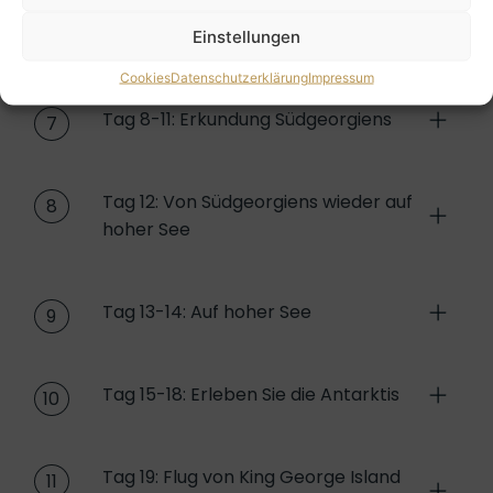
Tag 7: Auf See und Ankunft in
6
Südgeorgien
Einstellungen
Cookies
Datenschutzerklärung
Impressum
Tag 8-11: Erkundung Südgeorgiens
7
Tag 12: Von Südgeorgiens wieder auf
8
hoher See
Tag 13-14: Auf hoher See
9
Tag 15-18: Erleben Sie die Antarktis
10
Tag 19: Flug von King George Island
11