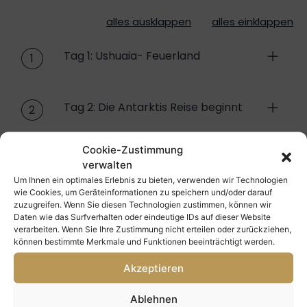
alles ausklappen
alles einklappen
Tag 1: Ushuaia- Feuerland
1
Tag 2: Die Antarktis Reise beginnt
2
Cookie-Zustimmung
Tag 3: Auf See
3
verwalten
Um Ihnen ein optimales Erlebnis zu bieten, verwenden wir Technologien
wie Cookies, um Geräteinformationen zu speichern und/oder darauf
zuzugreifen. Wenn Sie diesen Technologien zustimmen, können wir
Tag 4: Die Falklandinseln
4
Daten wie das Surfverhalten oder eindeutige IDs auf dieser Website
verarbeiten. Wenn Sie Ihre Zustimmung nicht erteilen oder zurückziehen,
können bestimmte Merkmale und Funktionen beeinträchtigt werden.
Tag 5-6: Auf See
5
Akzeptieren
Ablehnen