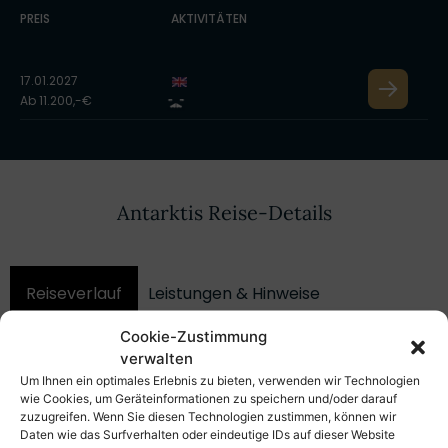
PREIS
AKTIVITÄTEN
17.01.2027
Ab 11.200,-€
Antarktis Reise-Details
Reiseverlauf
Leistungen & Hinweise
Cookie-Zustimmung
Kabinen & Preise
Aktivitäten
Schiff
verwalten
Um Ihnen ein optimales Erlebnis zu bieten, verwenden wir Technologien
wie Cookies, um Geräteinformationen zu speichern und/oder darauf
alles ausklappen
alles einklappen
zuzugreifen. Wenn Sie diesen Technologien zustimmen, können wir
Daten wie das Surfverhalten oder eindeutige IDs auf dieser Website