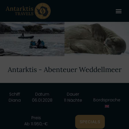
ANTARKT
REISE 
+
Antarktis - Abenteuer Weddellmeer
Schiff
Datum
Dauer
Bordsprache
Diana
06.01.2028
11 Nächte
Preis
SPECIALS
Ab 11.950,-€