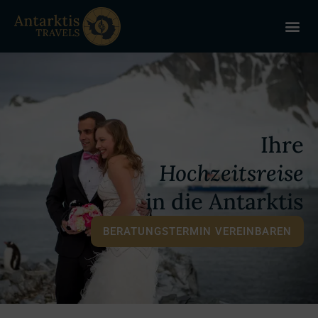
ANTARKT
REISE 
+
Ihre
Hochzeitsreise
in die Antarktis
BERATUNGSTERMIN VEREINBAREN