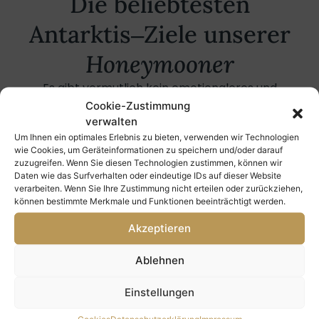
Die beliebtesten
Antarktis‒Ziele unserer
Honeymooner
Es gibt vermutlich kein emotionaleres und
einzigartigeres „
Once-in-a-Lifetime“ Erlebnis als
Cookie-Zustimmung
verwalten
die eigene Hochzeitsreise
. Vom türkisblauen Eis
Um Ihnen ein optimales Erlebnis zu bieten, verwenden wir Technologien
der Paradise Bay über die raue Schönheit der Süd-
wie Cookies, um Geräteinformationen zu speichern und/oder darauf
Shetland-Inseln bis zur stillen Magie der Gerlache-
zuzugreifen. Wenn Sie diesen Technologien zustimmen, können wir
Straße – diese Orte berühren. Auch Cuverville
Daten wie das Surfverhalten oder eindeutige IDs auf dieser Website
verarbeiten. Wenn Sie Ihre Zustimmung nicht erteilen oder zurückziehen,
Island, Port Lockroy und der Lemaire-Kanal gehören
können bestimmte Merkmale und Funktionen beeinträchtigt werden.
zu den Highlights, die unsere Paare nicht mehr
Akzeptieren
vergessen.
Mehr über diese einzigartigen Reiseziele erfahren
Ablehnen
Sie hier.
Einstellungen
Cookies
Datenschutzerklärung
Impressum