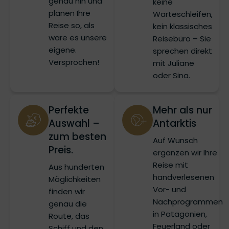
genau hin und
keine
planen Ihre
Warteschleifen,
Reise so, als
kein klassisches
wäre es unsere
Reisebüro – Sie
eigene.
sprechen direkt
Versprochen!
mit Juliane
oder Sina.
Perfekte
Mehr als nur
Auswahl –
Antarktis
zum besten
Auf Wunsch
Preis.
ergänzen wir Ihre
Reise mit
Aus hunderten
handverlesenen
Möglichkeiten
Vor- und
finden wir
Nachprogrammen
genau die
in Patagonien,
Route, das
Feuerland oder
Schiff und den