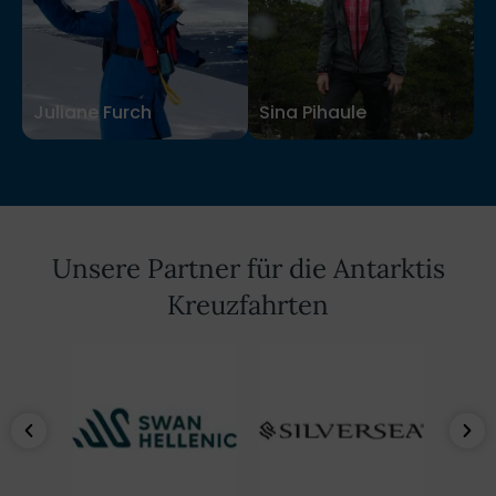
Juliane Furch
Juliane Furch
Sina Pihaule
Sina Pihaule
Unsere Partner für die Antarktis
Kreuzfahrten