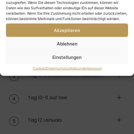
zuzugreifen. Wenn Sie diesen Technologien zustimmen, können wir
Daten wie das Surfverhalten oder eindeutige IDs auf dieser Website
verarbeiten. Wenn Sie Ihre Zustimmung nicht erteilen oder zurückziehen,
alles ausklappen
alles einklappen
können bestimmte Merkmale und Funktionen beeinträchtigt werden.
Tag 1 Ushuaia
Akzeptieren
1
Ablehnen
Tag 2-3 Auf See
2
Einstellungen
Cookies
Datenschutzerklärung
Impressum
Tag 4-9 Antarktische Halbinsel
3
Tag 10-11 Auf See
4
Tag 12 Ushuaia
5