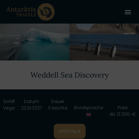
ANTARKT
REISE 
+
Weddell Sea Discovery
Schiff
Datum
Dauer
Bordsprache
Preis
Vega
22.01.2027
11 Nächte
Ab 12.200,-€
SPECIALS