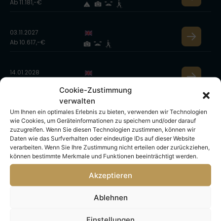
Ab 11.181,-€
03.11.2027
Ab 10.617,-€
14.01.2028
Ab 12.027,-€
Cookie-Zustimmung
verwalten
Um Ihnen ein optimales Erlebnis zu bieten, verwenden wir Technologien
12.02.2028
wie Cookies, um Geräteinformationen zu speichern und/oder darauf
Ab 11.839,-€
zuzugreifen. Wenn Sie diesen Technologien zustimmen, können wir
Daten wie das Surfverhalten oder eindeutige IDs auf dieser Website
verarbeiten. Wenn Sie Ihre Zustimmung nicht erteilen oder zurückziehen,
21.02.2028
können bestimmte Merkmale und Funktionen beeinträchtigt werden.
Ab 11.557,-€
Akzeptieren
Ablehnen
Antarktis Reise-Details
Einstellungen