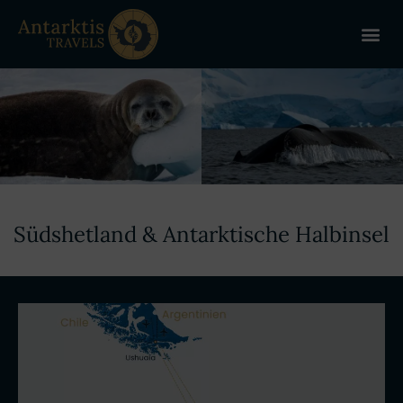
ANTARKT
REISE 
+
Südshetland & Antarktische Halbinsel