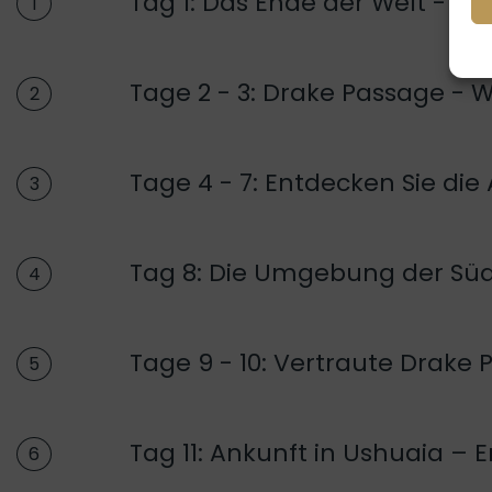
Tag 1: Das Ende der Welt - Be
1
Tage 2 - 3: Drake Passage - 
2
Tage 4 - 7: Entdecken Sie die 
3
Tag 8: Die Umgebung der Sü
4
Tage 9 - 10: Vertraute Drake
5
Tag 11: Ankunft in Ushuaia – E
6