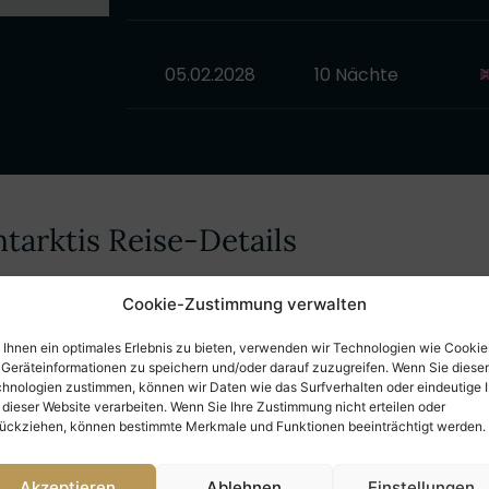
05.02.2028
10 Nächte
tarktis Reise-Details
Cookie-Zustimmung verwalten
nen & Preise
Aktivitäten
Schiff
Ihnen ein optimales Erlebnis zu bieten, verwenden wir Technologien wie Cookie
Geräteinformationen zu speichern und/oder darauf zuzugreifen. Wenn Sie diese
hnologien zustimmen, können wir Daten wie das Surfverhalten oder eindeutige 
 dieser Website verarbeiten. Wenn Sie Ihre Zustimmung nicht erteilen oder
ückziehen, können bestimmte Merkmale und Funktionen beeinträchtigt werden.
Akzeptieren
Ablehnen
Einstellungen