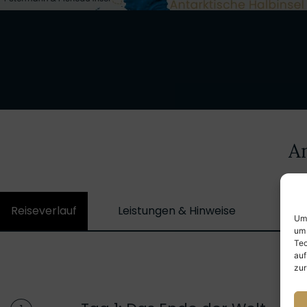
An
Reiseverlauf
Leistungen & Hinweise
Kabi
Um 
um 
Tec
auf
zur