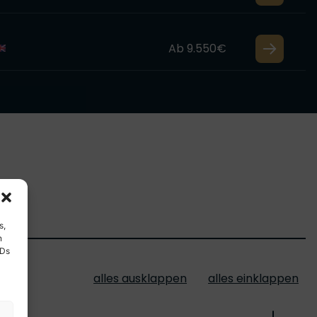
Ab 9.550€
s,
n
IDs
alles ausklappen
alles einklappen