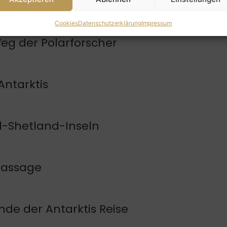
ginn der Antarktis Reise
Cookies
Datenschutzerklärung
Impressum
Weg der Polarforscher
Antarktis
d-Shetland-Inseln
 Passage
nde der Antarktis Reise