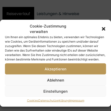
Reiseverlauf
Leistungen & Hinweise
Kabinen & Preise
Aktivitäten
Schiff
Cookie-Zustimmung
verwalten
Um Ihnen ein optimales Erlebnis zu bieten, verwenden wir Technologien
wie Cookies, um Geräteinformationen zu speichern und/oder darauf
alles ausklappen
alles einklappen
zuzugreifen. Wenn Sie diesen Technologien zustimmen, können wir
Daten wie das Surfverhalten oder eindeutige IDs auf dieser Website
verarbeiten. Wenn Sie Ihre Zustimmung nicht erteilen oder zurückziehen,
Tag 1-2 Deutschland - Buenos Aires
1
können bestimmte Merkmale und Funktionen beeinträchtigt werden.
Akzeptieren
Tag 3 Flug nach Ushuaia am frühen
2
Ablehnen
Morgen
Einstellungen
Tag 4-5 Aufbruch in die Antarktis
Cookies
Datenschutzerklärung
Impressum
3