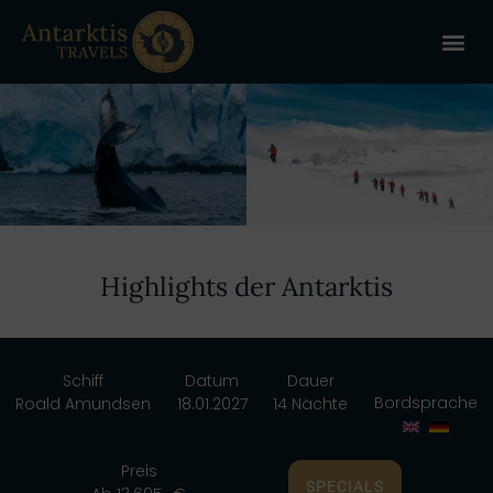
ANTARKT
REISE 
+
Highlights der Antarktis
Schiff
Datum
Dauer
Bordsprache
Roald Amundsen
18.01.2027
14 Nächte
Preis
SPECIALS