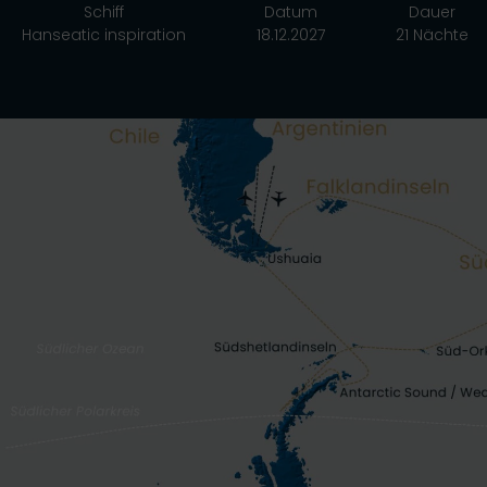
Schiff
Datum
Dauer
Hanseatic inspiration
18.12.2027
21 Nächte