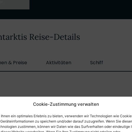
tarktis Reise-Details
nen & Preise
Aktivitäten
Schiff
chiffung und Beginn der Antarktis Reise
Cookie-Zustimmung verwalten
Ihnen ein optimales Erlebnis zu bieten, verwenden wir Technologien wie Cookie
Geräteinformationen zu speichern und/oder darauf zuzugreifen. Wenn Sie diese
kland Inseln
hnologien zustimmen, können wir Daten wie das Surfverhalten oder eindeutige 
 dieser Website verarbeiten. Wenn Sie Ihre Zustimmung nicht erteilen oder