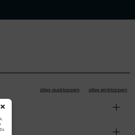
alles ausklappen
alles einklappen
s,
n
IDs