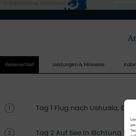
An
Reiseverlauf
Leistungen & Hinweise
Kabi
Tag 1 Flug nach Ushuaia, Eins
1
Um 
um 
Tag 2 Auf See in Richtung Fal
Tec
2
auf