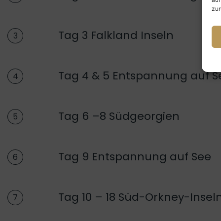
zur
Tag 3 Falkland Inseln
3
Tag 4 & 5 Entspannung auf S
4
Tag 6 –8 Südgeorgien
5
Tag 9 Entspannung auf See
6
Tag 10 – 18 Süd-Orkney-Inseln
7