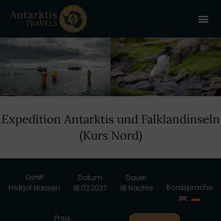
ANTARKT
REISE 
+
Expedition Antarktis und Falklandinseln
(Kurs Nord)
Schiff
Datum
Dauer
Bordsprache
Fridtjof Nansen
18.03.2027
18 Nächte
Preis