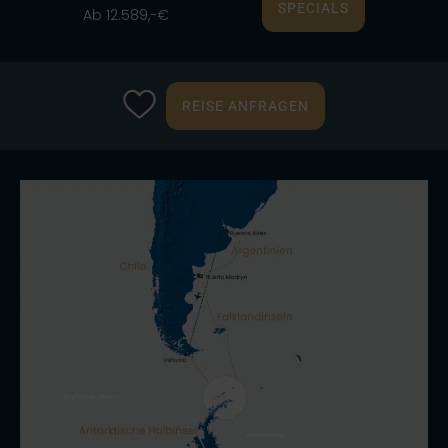
SPECIALS
Ab 12.589,-€
REISE ANFRAGEN