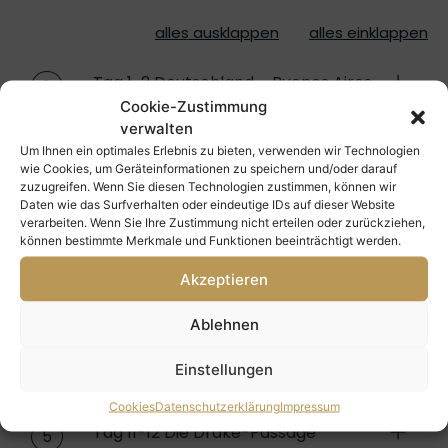
alles ausklappen
alles einklappen
Tag 1-2 Deutschland – Buenos Aires
1
Cookie-Zustimmung
verwalten
Um Ihnen ein optimales Erlebnis zu bieten, verwenden wir Technologien
Tag 3 Flug nach Ushuaia am frühen
2
wie Cookies, um Geräteinformationen zu speichern und/oder darauf
Morgen
zuzugreifen. Wenn Sie diesen Technologien zustimmen, können wir
Daten wie das Surfverhalten oder eindeutige IDs auf dieser Website
verarbeiten. Wenn Sie Ihre Zustimmung nicht erteilen oder zurückziehen,
können bestimmte Merkmale und Funktionen beeinträchtigt werden.
Tag 4-5 Aufbruch in die Antarktis
3
Akzeptieren
Ablehnen
Tag 6-10 Die Antarktis: eine andere
4
Welt
Einstellungen
Cookies
Datenschutzerklärung
Impressum
Tag 11-12 Die Drake-Passage
5