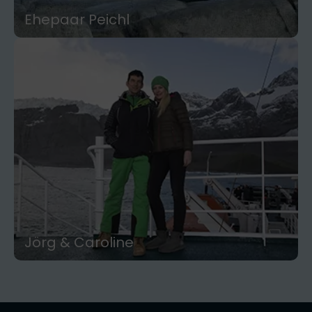
Ehepaar Peichl
Peninsula"
Islands - South Georgia - Antarctic
Antarktis Reise auf der Plancius "Falkland
Jörg & Caroline