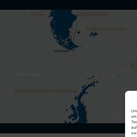
Um 
um 
Tec
auf
zur