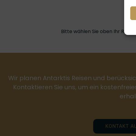
An
Bitte wählen Sie oben Ihr Reise
Wir planen Antarktis Reisen und berücksic
Kontaktieren Sie uns, um ein kostenfrei
erhal
KONTAKT A