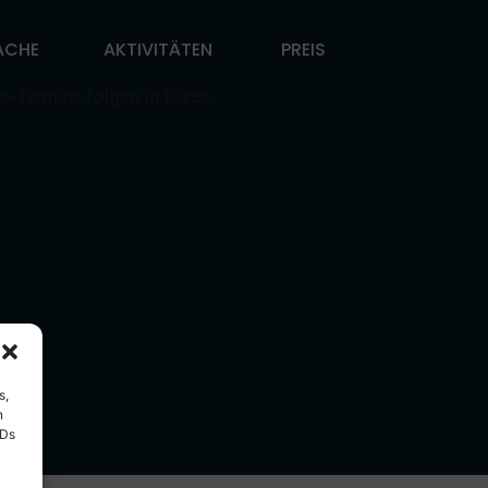
ACHE
AKTIVITÄTEN
PREIS
e-Termine folgen in Kürze
s,
n
IDs