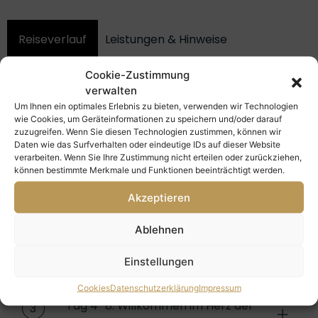
Reiseverlauf
Leistungen & Hinweise
Kabinen & Preise
Aktivitäten
Schiff
Cookie-Zustimmung
verwalten
Um Ihnen ein optimales Erlebnis zu bieten, verwenden wir Technologien
wie Cookies, um Geräteinformationen zu speichern und/oder darauf
alles ausklappen
alles einklappen
zuzugreifen. Wenn Sie diesen Technologien zustimmen, können wir
Daten wie das Surfverhalten oder eindeutige IDs auf dieser Website
verarbeiten. Wenn Sie Ihre Zustimmung nicht erteilen oder zurückziehen,
Tag 1: Das Ende der Welt – Beginn
1
können bestimmte Merkmale und Funktionen beeinträchtigt werden.
einer Entdeckungsreise
Akzeptieren
Ablehnen
Tag 2–3: Auf den Spuren der
2
Polarforscher
Einstellungen
Cookies
Datenschutzerklärung
Impressum
Tag 4–8: Willkommen im Herz der
3