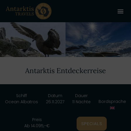
ANTARKT
REISE 
+
Antarktis Entdeckerreise
Schiff
Datum
Dauer
Bordsprache
Ocean Albatros
26.11.2027
11 Nächte
Preis
SPECIALS
Ab 14.095,-€