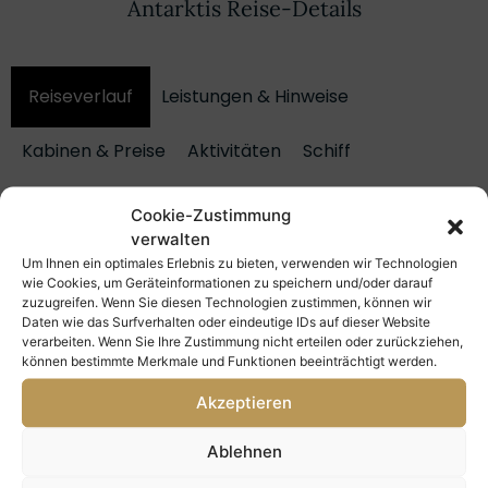
Antarktis Reise-Details
Reiseverlauf
Leistungen & Hinweise
Kabinen & Preise
Aktivitäten
Schiff
Cookie-Zustimmung
alles ausklappen
alles einklappen
verwalten
Um Ihnen ein optimales Erlebnis zu bieten, verwenden wir Technologien
wie Cookies, um Geräteinformationen zu speichern und/oder darauf
Tag 1: Ankunft und Entdecken in
1
zuzugreifen. Wenn Sie diesen Technologien zustimmen, können wir
Ushuaia – Start Ihres Antarktik
Daten wie das Surfverhalten oder eindeutige IDs auf dieser Website
Abenteuers
verarbeiten. Wenn Sie Ihre Zustimmung nicht erteilen oder zurückziehen,
können bestimmte Merkmale und Funktionen beeinträchtigt werden.
Akzeptieren
Tag 2: Einschiffung – Beginn Ihrer
2
Antarktikreise
Ablehnen