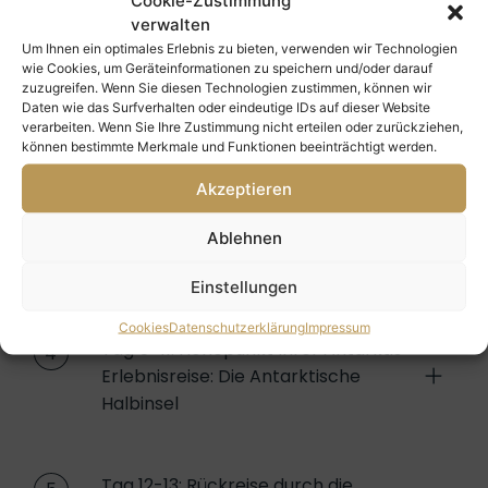
Cookie-Zustimmung
Tag 1: Start Ihres
verwalten
1
Antarktisabenteuers in Ushuaia
Um Ihnen ein optimales Erlebnis zu bieten, verwenden wir Technologien
wie Cookies, um Geräteinformationen zu speichern und/oder darauf
zuzugreifen. Wenn Sie diesen Technologien zustimmen, können wir
Daten wie das Surfverhalten oder eindeutige IDs auf dieser Website
verarbeiten. Wenn Sie Ihre Zustimmung nicht erteilen oder zurückziehen,
Tag 2 : Einschiffung: Der Beginn Ihrer
2
können bestimmte Merkmale und Funktionen beeinträchtigt werden.
Antarktis Reise
Akzeptieren
Ablehnen
Tag 3–4: Durchquerung der Drake-
3
Passage
Einstellungen
Cookies
Datenschutzerklärung
Impressum
Tag 5–11: Höhepunkt Ihrer Antarktis
4
Erlebnisreise: Die Antarktische
Halbinsel
Tag 12-13: Rückreise durch die