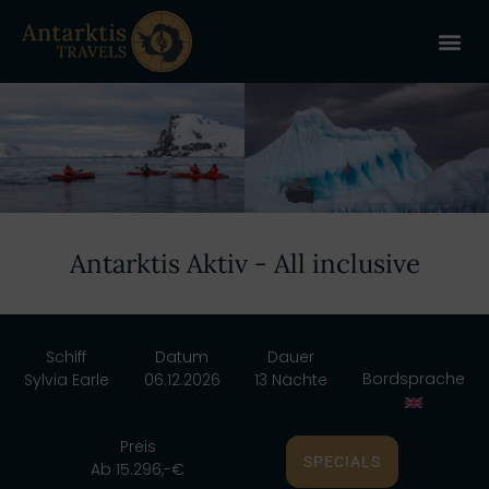
ANTARKT
REISE 
+
Antarktis Aktiv - All inclusive
Schiff
Datum
Dauer
Bordsprache
Sylvia Earle
06.12.2026
13 Nächte
Preis
SPECIALS
Ab 15.296,-€