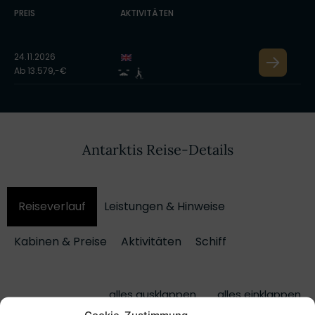
PREIS
AKTIVITÄTEN
24.11.2026
Ab 13.579,-€
Antarktis Reise-Details
Reiseverlauf
Leistungen & Hinweise
Kabinen & Preise
Aktivitäten
Schiff
alles ausklappen
alles einklappen