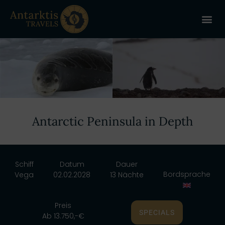
ANTARKT
REISE 
+
Antarctic Peninsula in Depth
Schiff
Datum
Dauer
Bordsprache
Vega
02.02.2028
13 Nächte
Preis
SPECIALS
Ab 13.750,-€