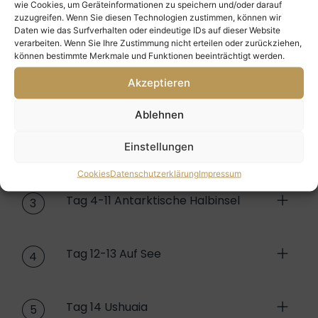
Kabinen & Preise
Aktivitäten
Schiff
wie Cookies, um Geräteinformationen zu speichern und/oder darauf
zuzugreifen. Wenn Sie diesen Technologien zustimmen, können wir
Daten wie das Surfverhalten oder eindeutige IDs auf dieser Website
verarbeiten. Wenn Sie Ihre Zustimmung nicht erteilen oder zurückziehen,
können bestimmte Merkmale und Funktionen beeinträchtigt werden.
alles ausklappen
alles einklappen
Akzeptieren
Tag 1 Ushuaia
1
Ablehnen
Tag 2-3 Auf See
Einstellungen
2
Cookies
Datenschutzerklärung
Impressum
Tag 4-11 Antarktische Halbinsel
3
Tag 12-13 Auf See
4
Tag 14 Ushuaia
5