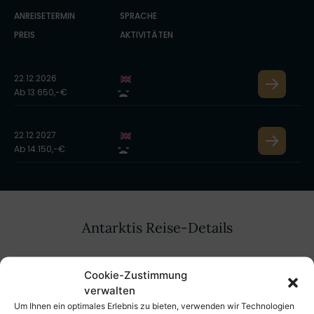
ANREISETERMIN
SPRACHE
PREIS
AKTIVITÄTEN
22.12.2026
Ab 13.650,-€
22.12.2027
Ab 14.150,-€
Antarktis Reise-Details
Cookie-Zustimmung
Reiseverlauf
Leistungen & Hinweise
verwalten
Um Ihnen ein optimales Erlebnis zu bieten, verwenden wir Technologien